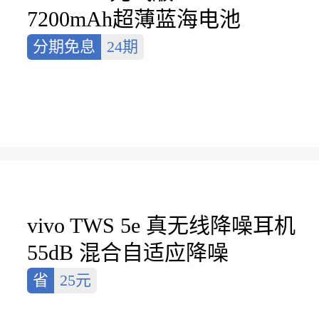
7200mAh超薄蓝海电池
分期免息
24期
整点赠
vivo 22.5W 自带线充电宝 A1
10000mAh 云峰白
赠
趣味贴纸
vivo TWS 5e 真无线降噪耳机
55dB 混合自适应降噪
省
25元