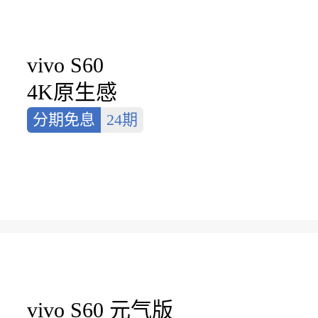
vivo S60
4K原生感
分期免息
24期
整点赠
vivo 22.5W 自带线充电宝 A1
10000mAh 云峰白
赠
趣味贴纸
vivo S60 元气版