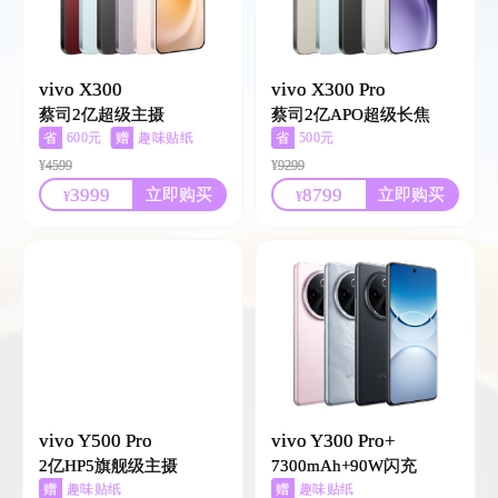
vivo X300
vivo X300 Pro
蔡司2亿超级主摄
蔡司2亿APO超级长焦
省
赠
省
600元
趣味贴纸
500元
赠
vivoLife 时尚摄影包 /趣
¥
4599
¥
9299
味贴纸
3999
8799
立即购买
立即购买
¥
¥
vivo Y500 Pro
vivo Y300 Pro+
2亿HP5旗舰级主摄
7300mAh+90W闪充
赠
赠
趣味贴纸
趣味贴纸