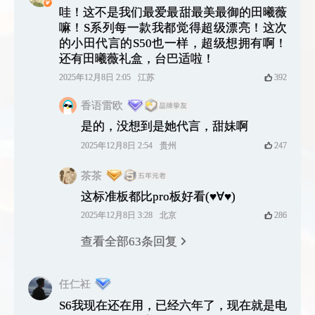
哇！这不是我们最爱最甜最美最御的田曦薇
嘛！S系列每一款我都觉得超级漂亮！这次
的小田代言的S50也一样，超级想拥有啊！
还有田曦薇礼盒，台巴适啦！
2025年12月8日 2:05
江苏
392
香语雷欧
是的，没想到是她代言，甜妹啊
2025年12月8日 2:54
贵州
247
茶茶
这标准板都比pro板好看(♥∀♥)
2025年12月8日 3:28
北京
286
查看全部63条回复
任仁衽
S6我现在还在用，已经六年了，现在就是电