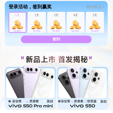
登录活动，签到赢奖
我的奖品
1天
2天
3天
4天
5天
签到