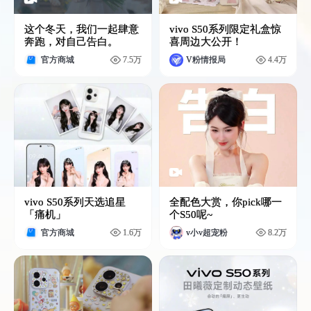
这个冬天，我们一起肆意
vivo S50系列限定礼盒惊
奔跑，对自己告白。
喜周边大公开！
官方商城
7.5万
V粉情报局
4.4万
vivo S50系列天选追星
全配色大赏，你pick哪一
「痛机」
个S50呢~
官方商城
1.6万
v小v超宠粉
8.2万