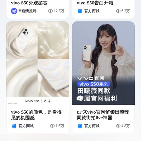
vivo S50告白开箱
vivo S50外观鉴赏
官方商城
6.3万
V粉情报局
12.3万
👉来vivo官网解锁田曦薇
vivo S50的颜色，是看得
同款街拍live神器
见的氛围感
官方商城
4.8万
官方商城
1.6万