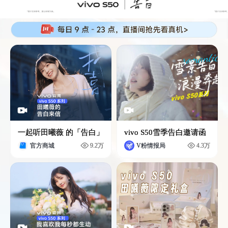
一起听田曦薇 的「告白」
vivo S50雪季告白邀请函
官方商城
9.2万
V粉情报局
4.3万