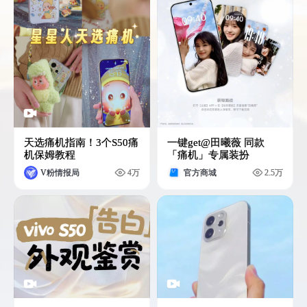
天选痛机指南！3个S50痛
一键get@田曦薇 同款
机保姆教程
「痛机」专属装扮
V粉情报局
4万
官方商城
2.5万