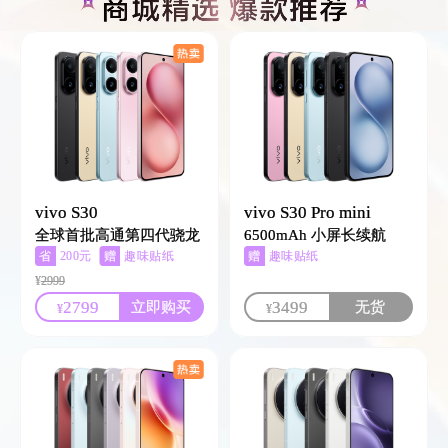
vivo S30
vivo S30 Pro mini
全球首批高通第四代骁龙
6500mAh 小屏长续航
7
省
赠
赠
200元
趣味贴纸
趣味贴纸
¥
2999
2799
3499
立即购买
无货
¥
¥